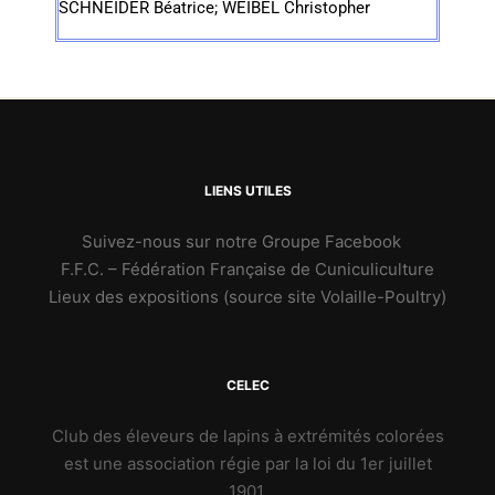
SCHNEIDER Béatrice; WEIBEL Christopher
LIENS UTILES
Suivez-nous sur notre Groupe Facebook
F.F.C. – Fédération Française de Cuniculiculture
Lieux des expositions (source site Volaille-Poultry)
CELEC
Club des éleveurs de lapins à extrémités colorées
est une association régie par la loi du 1er juillet
1901.